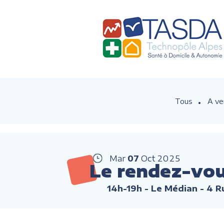
Tous
A ve
Mar
07
Oct
2025
Le rendez-vou
14h-19h
- Le Médian - 4 