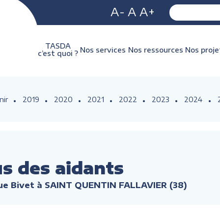
A-
A
A+
TASDA
Nos services
Nos ressources
Nos proje
c’est quoi ?
nir
2019
2020
2021
2022
2023
2024
s des aidants
Rue Bivet à SAINT QUENTIN FALLAVIER (38)