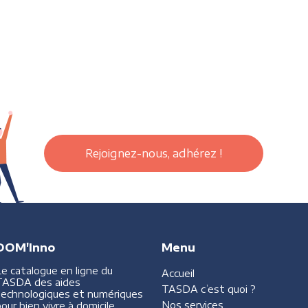
Rejoignez-nous, adhérez !
DOM'Inno
Menu
Le catalogue en ligne du
Accueil
TASDA des aides
TASDA
c’est quoi ?
technologiques et numériques
Nos services
our bien vivre à domicile