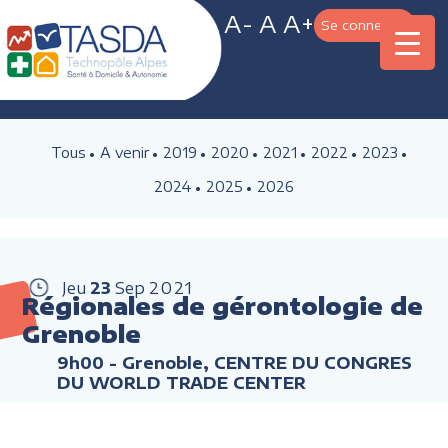
A-
A
A+
Se connecter
Tous
A venir
2019
2020
2021
2022
2023
2024
2025
2026
Jeu
23
Sep
2021
Régionales de gérontologie de
Grenoble
9h00
- Grenoble, CENTRE DU CONGRES
DU WORLD TRADE CENTER