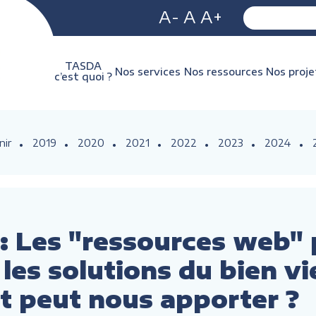
A-
A
A+
TASDA
Nos services
Nos ressources
Nos proje
c’est quoi ?
nir
2019
2020
2021
2022
2023
2024
 Les "ressources web" 
les solutions du bien viei
et peut nous apporter ?