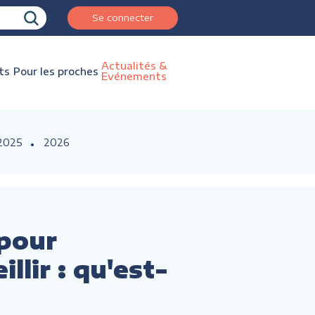
Se connecter
Actualités &
ts
Pour les proches
Evénements
2025
2026
pour
llir : qu'est-