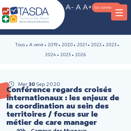
A-
A
A+
Se connecter
Tous
A venir
2019
2020
2021
2022
2023
2024
2025
2026
Mer
30
Sep
2020
Conférence regards croisés
internationaux : les enjeux de
la coordination au sein des
territoires / focus sur le
métier de care manager
10h
- Campus des Mureaux