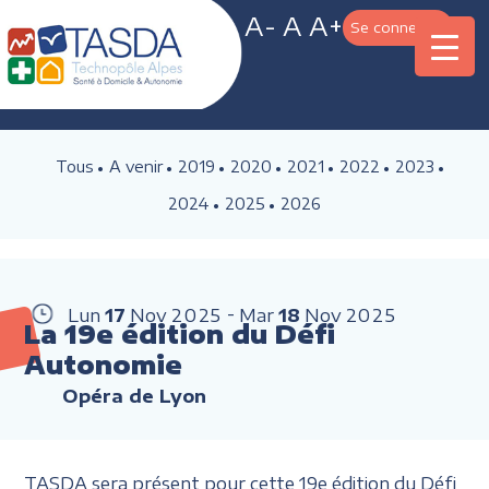
A-
A
A+
Se connecter
Tous
A venir
2019
2020
2021
2022
2023
2024
2025
2026
Lun
17
Nov
2025
Mar
18
Nov
2025
La 19e édition du Défi
Autonomie
Opéra de Lyon
TASDA sera présent pour cette 19e édition du Défi