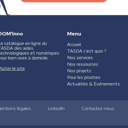
DOM'Inno
Menu
Le catalogue en ligne du
Accueil
TASDA des aides
TASDA
c’est quoi ?
technologiques et numériques
Nos services
our bien vivre à domicile
Nos ressources
isiter le site
Nos projets
Pour les proches
Actualités &
Evénements
entions légales
LinkedIn
Contactez-nous