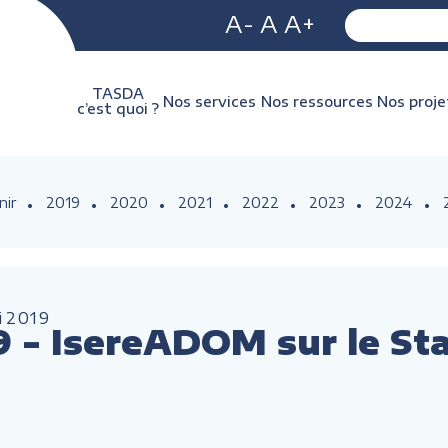
A-
A
A+
TASDA
Nos services
Nos ressources
Nos proje
c’est quoi ?
nir
2019
2020
2021
2022
2023
2024
i
2019
9 - IsereADOM sur le St