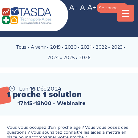
A-
A
A+
Se connecter
Tous
A venir
2019
2020
2021
2022
2023
2024
2025
2026
Lun
16
Déc
2024
1 proche 1 solution
17h15-18h00
- Webinaire
Vous vous occupez d'un proche âgé ? Vous vous posez des
questions ? Vous souhaitez connaître les aides à mettre en
place pour accompagner votre proche ?