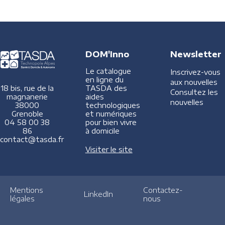
DOM'Inno
Newsletter
Le catalogue
Inscrivez-vous
en ligne du
aux nouvelles
TASDA des
18 bis, rue de la
Consultez les
aides
magnanerie
nouvelles
technologiques
38000
et numériques
Grenoble
pour bien vivre
04 58 00 38
à domicile
86
contact@tasda.fr
Visiter le site
Mentions
Contactez-
LinkedIn
légales
nous