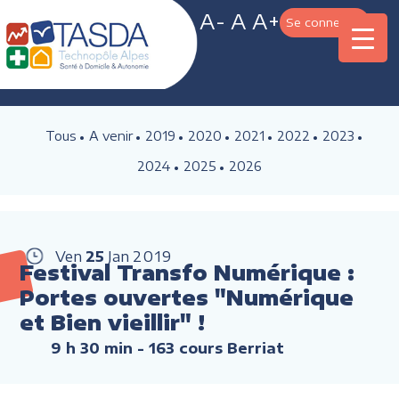
A-
A
A+
Se connecter
Tous
A venir
2019
2020
2021
2022
2023
2024
2025
2026
Ven
25
Jan
2019
Festival Transfo Numérique :
Portes ouvertes "Numérique
et Bien vieillir" !
9 h 30 min
- 163 cours Berriat