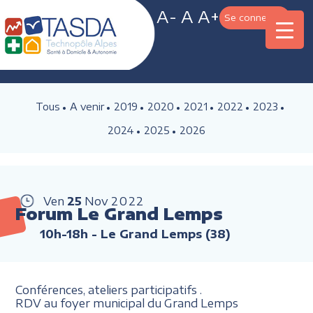
A-
A
A+
Se connecter
Tous
A venir
2019
2020
2021
2022
2023
2024
2025
2026
Ven
25
Nov
2022
Forum Le Grand Lemps
10h-18h
- Le Grand Lemps (38)
Conférences, ateliers participatifs .
RDV au foyer municipal du Grand Lemps