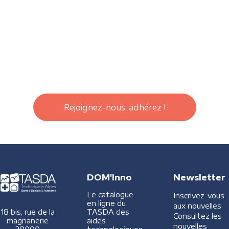
Rejoignez-nous, adhérez !
DOM'Inno
Newsletter
Le catalogue
Inscrivez-vous
en ligne du
aux nouvelles
TASDA des
18 bis, rue de la
Consultez les
aides
magnanerie
nouvelles