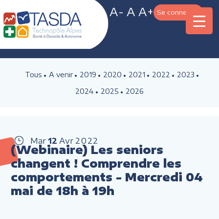
A-
A
A+
Se connecter
Tous
A venir
2019
2020
2021
2022
2023
2024
2025
2026
Mar
12
Avr
2022
(Webinaire) Les seniors
changent ! Comprendre les
comportements - Mercredi 04
mai de 18h à 19h