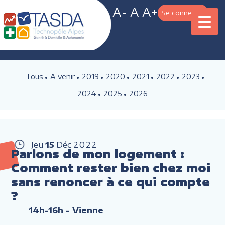
A-
A
A+
Se connecter
Tous
A venir
2019
2020
2021
2022
2023
2024
2025
2026
Jeu
15
Déc
2022
Parlons de mon logement :
Comment rester bien chez moi
sans renoncer à ce qui compte
?
14h-16h
- Vienne