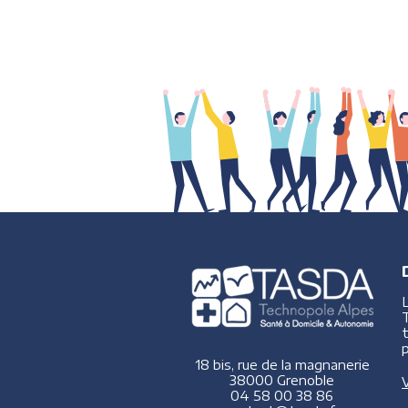
p
18 bis, rue de la magnanerie
38000 Grenoble
V
04 58 00 38 86