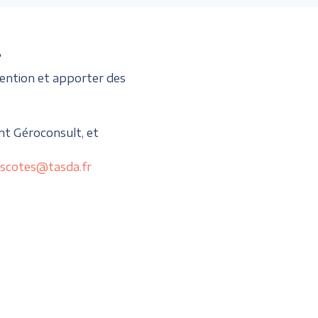
?
ention et apporter des
nt Géroconsult, et
scotes@tasda.fr