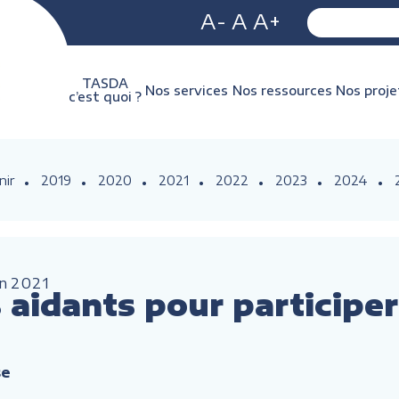
A-
A
A+
TASDA
Nos services
Nos ressources
Nos proje
c’est quoi ?
nir
2019
2020
2021
2022
2023
2024
an
2021
aidants pour participer
se