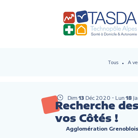
Tous
A ve
Dim
13
Déc
2020
Lun
18
J
Recherche des 
vos Côtés !
Agglomération Grenobloi