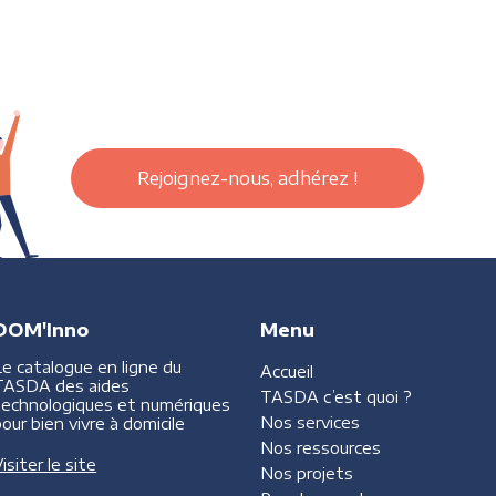
Rejoignez-nous, adhérez !
DOM'Inno
Menu
Le catalogue en ligne du
Accueil
TASDA des aides
TASDA
c’est quoi ?
technologiques et numériques
Nos services
our bien vivre à domicile
Nos ressources
isiter le site
Nos projets