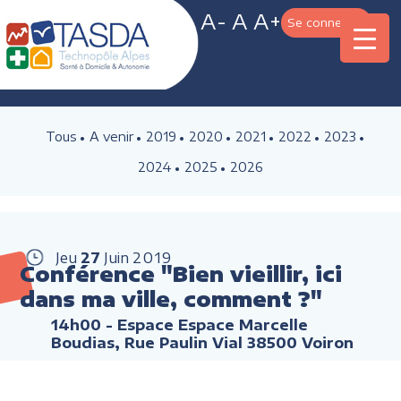
A-
A
A+
Se connecter
Tous
A venir
2019
2020
2021
2022
2023
2024
2025
2026
Jeu
27
Juin
2019
Conférence "Bien vieillir, ici
dans ma ville, comment ?"
14h00
- Espace Espace Marcelle
Boudias, Rue Paulin Vial 38500 Voiron