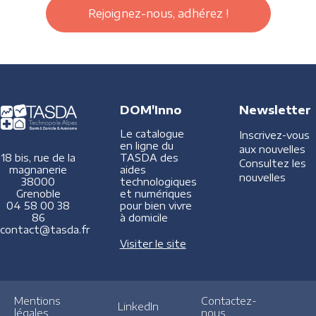
Rejoignez-nous, adhérez !
DOM'Inno
Newsletter
Le catalogue
Inscrivez-vous
en ligne du
aux nouvelles
TASDA des
18 bis, rue de la
Consultez les
aides
magnanerie
nouvelles
technologiques
38000
et numériques
Grenoble
pour bien vivre
04 58 00 38
à domicile
86
contact@tasda.fr
Visiter le site
Mentions
Contactez-
LinkedIn
légales
nous