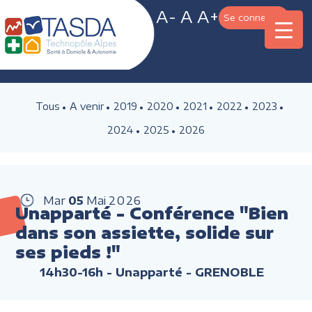
A-
A
A+
Se connecter
Tous
A venir
2019
2020
2021
2022
2023
2024
2025
2026
Mar
05
Mai
2026
Unapparté - Conférence "Bien
dans son assiette, solide sur
ses pieds !"
14h30-16h
- Unapparté - GRENOBLE