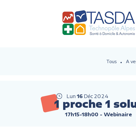
Tous
A ve
Lun
16
Déc
2024
1 proche 1 sol
17h15-18h00
- Webinaire