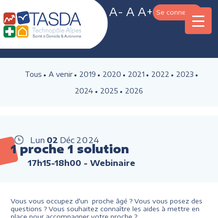
A-
A
A+
Se connecter
Tous
A venir
2019
2020
2021
2022
2023
2024
2025
2026
Lun
02
Déc
2024
1 proche 1 solution
17h15-18h00
- Webinaire
Vous vous occupez d'un proche âgé ? Vous vous posez des
questions ? Vous souhaitez connaître les aides à mettre en
place pour accompagner votre proche ?