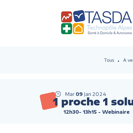
Tous
A ve
Mar
09
Jan
2024
1 proche 1 sol
12h30- 13h15
- Webinaire