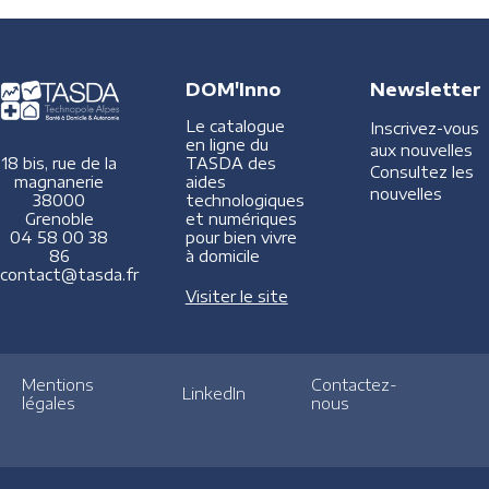
DOM'Inno
Newsletter
Le catalogue
Inscrivez-vous
en ligne du
aux nouvelles
TASDA des
18 bis, rue de la
Consultez les
aides
magnanerie
nouvelles
technologiques
38000
et numériques
Grenoble
pour bien vivre
04 58 00 38
à domicile
86
contact@tasda.fr
Visiter le site
Mentions
Contactez-
LinkedIn
légales
nous