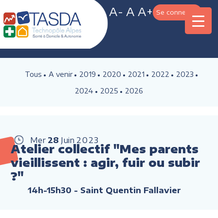
A-
A
A+
Se connecter
Tous
A venir
2019
2020
2021
2022
2023
2024
2025
2026
Mer
28
Juin
2023
Atelier collectif "Mes parents
vieillissent : agir, fuir ou subir
?"
14h-15h30
- Saint Quentin Fallavier