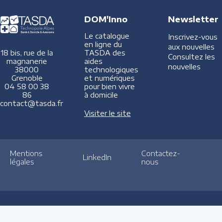
DOM'Inno
Newsletter
Le catalogue
Inscrivez-vous
en ligne du
aux nouvelles
TASDA des
18 bis, rue de la
Consultez les
aides
magnanerie
nouvelles
technologiques
38000
et numériques
Grenoble
pour bien vivre
04 58 00 38
à domicile
86
contact@tasda.fr
Visiter le site
Mentions
Contactez-
LinkedIn
légales
nous