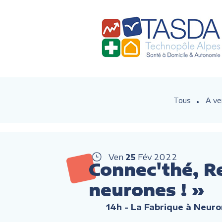
Tous
A ve
Ven
25
Fév
2022
Connec'thé, R
neurones ! »
14h
- La Fabrique à Neuro