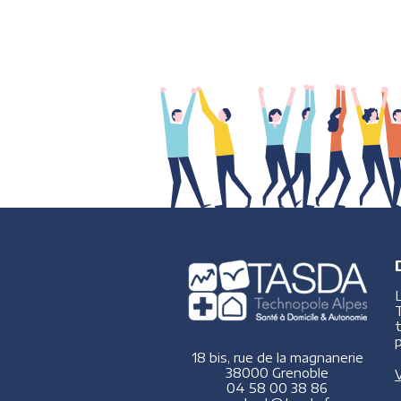
p
18 bis, rue de la magnanerie
38000 Grenoble
V
04 58 00 38 86