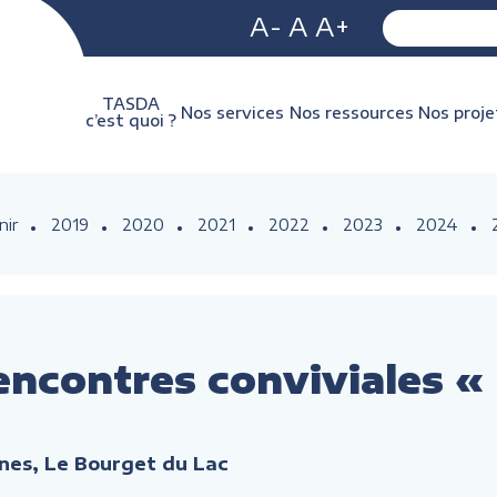
A-
A
A+
TASDA
Nos services
Nos ressources
Nos proje
c’est quoi ?
nir
2019
2020
2021
2022
2023
2024
encontres conviviales «
nes, Le Bourget du Lac