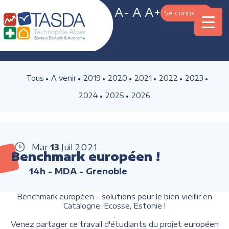
A-
A
A+
Se connecter
Tous
A venir
2019
2020
2021
2022
2023
2024
2025
2026
Mar
13
Juil
2021
Benchmark européen !
14h
- MDA - Grenoble
Benchmark européen - solutions pour le bien vieillir en
Catalogne, Ecosse, Estonie !
.
Venez partager ce travail d'étudiants du projet européen