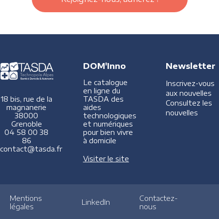
DOM'Inno
Newsletter
Le catalogue
Inscrivez-vous
en ligne du
aux nouvelles
TASDA des
18 bis, rue de la
Consultez les
aides
magnanerie
nouvelles
technologiques
38000
et numériques
Grenoble
pour bien vivre
04 58 00 38
à domicile
86
contact@tasda.fr
Visiter le site
Mentions
Contactez-
LinkedIn
légales
nous