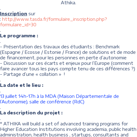
Athika.
.
Inscription
sur
:
http://www.tasda.fr/formulaire_inscription.php?
formulaire_id=30
.
Le programme :
.
- Présentation des travaux des étudiants : Benchmark
(Espagne / Ecosse / Estonie / France) de solutions et de mode
de financement, pour les personnes en perte d’autonomie
- Discussion sur ces écarts et enjeux pour l’Europe (comment
faire avancer tous les pays compte tenu de ces différences ?)
- Partage d’une « collation » !
.
La date et le lieu :
.
13 juillet 14h-17h à la MDA (Maison Départementale de
l’Autonomie), salle de conférence (RdC)
.
La description du projet :
.
* ATHIKA will build a set of advanced training programs for
Higher Education Institutions involving academia, public health
administration, health business , startups, consultants and