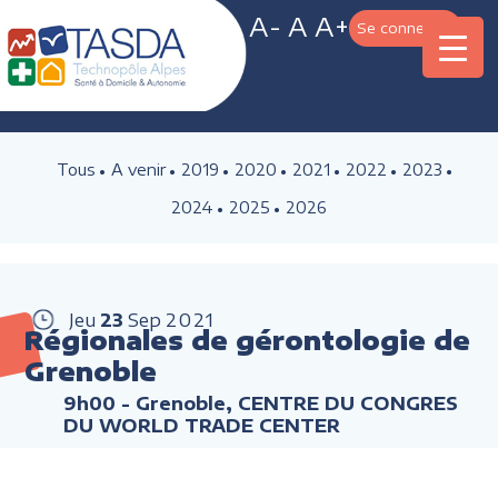
A-
A
A+
Se connecter
Tous
A venir
2019
2020
2021
2022
2023
2024
2025
2026
Jeu
23
Sep
2021
Régionales de gérontologie de
Grenoble
9h00
- Grenoble, CENTRE DU CONGRES
DU WORLD TRADE CENTER