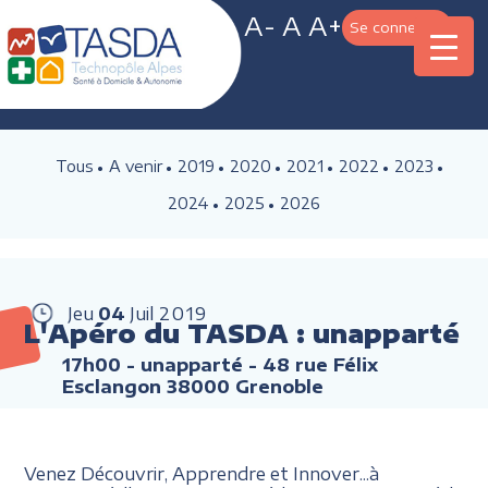
A-
A
A+
Se connecter
Tous
A venir
2019
2020
2021
2022
2023
2024
2025
2026
Jeu
04
Juil
2019
L'Apéro du TASDA : unapparté
17h00
- unapparté - 48 rue Félix
Esclangon 38000 Grenoble
Venez Découvrir, Apprendre et Innover...à