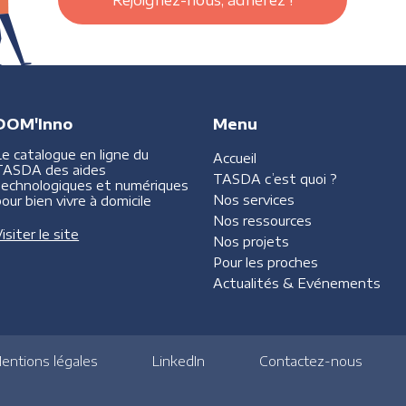
Rejoignez-nous, adhérez !
DOM'Inno
Menu
Le catalogue en ligne du
Accueil
TASDA des aides
TASDA
c’est quoi ?
technologiques et numériques
Nos services
our bien vivre à domicile
Nos ressources
isiter le site
Nos projets
Pour les proches
Actualités &
Evénements
entions légales
LinkedIn
Contactez-nous