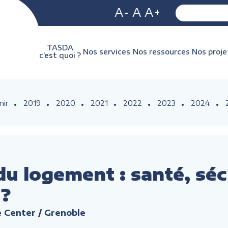
A-
A
A+
TASDA
Nos services
Nos ressources
Nos proje
c’est quoi ?
nir
2019
2020
2021
2022
2023
2024
u logement : santé, sécu
 ?
 Center / Grenoble