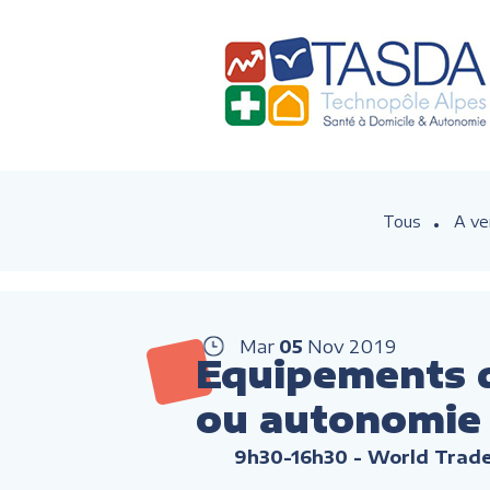
Tous
A ve
Mar
05
Nov
2019
Equipements d
ou autonomie
9h30-16h30
- World Trade