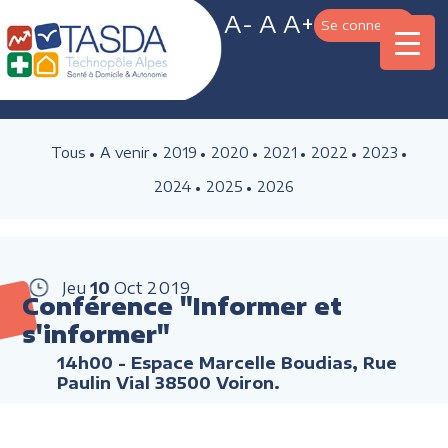
A-
A
A+
Se connecter
Tous
A venir
2019
2020
2021
2022
2023
2024
2025
2026
Jeu
10
Oct
2019
Conférence "Informer et
s'informer"
14h00
- Espace Marcelle Boudias, Rue
Paulin Vial 38500 Voiron.