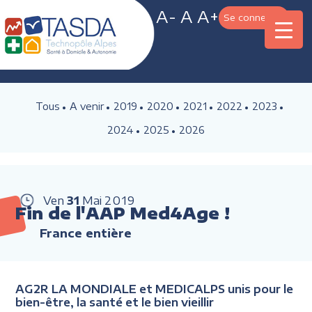
A-
A
A+
Se connecter
Tous
A venir
2019
2020
2021
2022
2023
2024
2025
2026
Ven
31
Mai
2019
Fin de l'AAP Med4Age !
France entière
AG2R LA MONDIALE et MEDICALPS unis pour le
bien-être, la santé et le bien vieillir