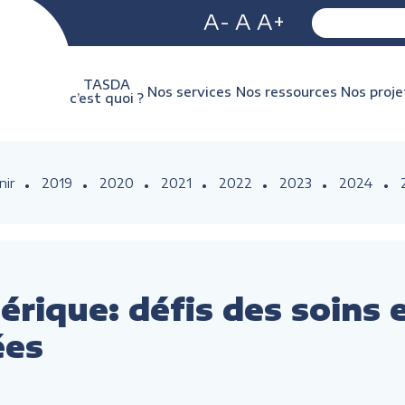
A-
A
A+
TASDA
Nos services
Nos ressources
Nos proje
c’est quoi ?
nir
2019
2020
2021
2022
2023
2024
érique: défis des soins 
ées