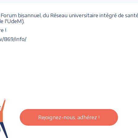
 Forum bisannuel, du Réseau universitaire intégré de santé
e l'UdeM).
e !
w/869/info/
Rejoignez-nous, adhérez !