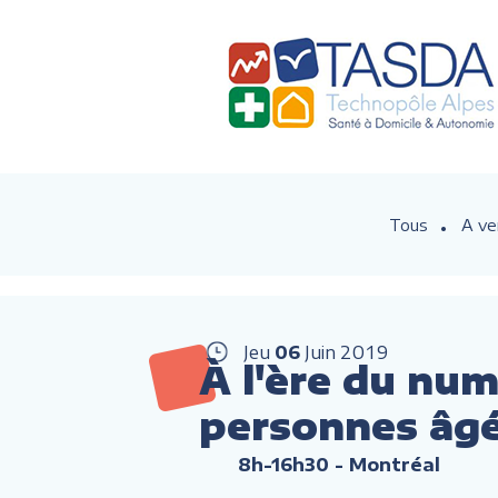
Tous
A ve
Jeu
06
Juin
2019
À l'ère du num
personnes âg
8h-16h30
- Montréal