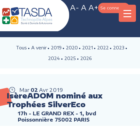
A-
A
A+
Se connecter
Tous
A venir
2019
2020
2021
2022
2023
2024
2025
2026
Mar
02
Avr
2019
IsèreADOM nominé aux
Trophées SilverEco
17h
- LE GRAND REX - 1, bvd
Poissonnière 75002 PARIS