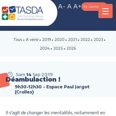
A-
A
A+
Se connecter
Tous
A venir
2019
2020
2021
2022
2023
2024
2025
2026
Sam
14
Sep
2019
Déambulaction !
9h30-12h30
- Espace Paul Jargot
(Crolles)
Il s'agit de changer les mentalités, notamment en