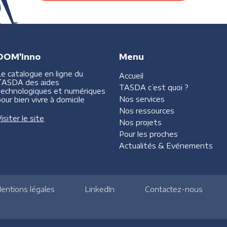
DOM'Inno
Menu
Le catalogue en ligne du
Accueil
TASDA des aides
TASDA
c’est quoi ?
technologiques et numériques
Nos services
our bien vivre à domicile
Nos ressources
isiter le site
Nos projets
Pour les proches
Actualités &
Evénements
entions légales
LinkedIn
Contactez-nous