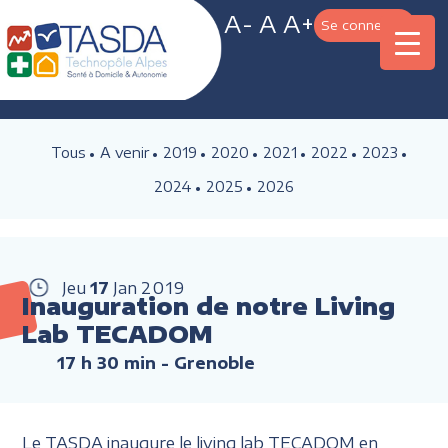
A-
A
A+
Se connecter
Tous
A venir
2019
2020
2021
2022
2023
2024
2025
2026
Jeu
17
Jan
2019
Inauguration de notre Living
Lab TECADOM
17 h 30 min
- Grenoble
Le TASDA inaugure le living lab TECADOM en