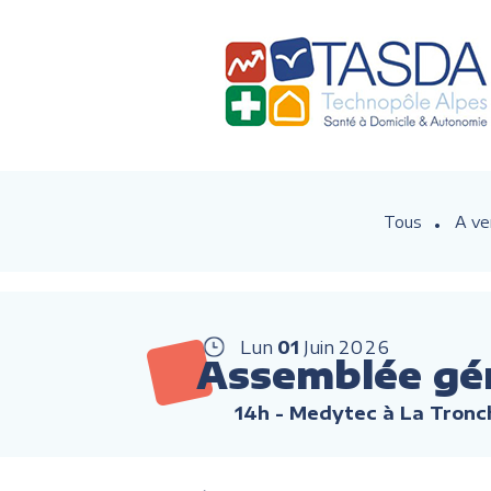
Tous
A ve
Lun
01
Juin
2026
Assemblée gé
14h
- Medytec à La Tronc