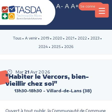
A-
A
A+
Se connecter
Tous
A venir
2019
2020
2021
2022
2023
2024
2025
2026
Mar
21
Avr
2026
"Habiter le Vercors, bien-
vieillir chez soi"
13h30-18h30
- Villard-de-Lans (38)
Ouvert à tout public, la Communauté de Commune