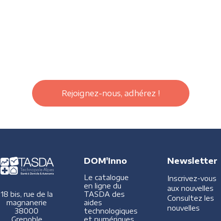
Rejoignez-nous, adhérez !
DOM'Inno
Newsletter
Le catalogue
Inscrivez-vous
en ligne du
aux nouvelles
TASDA des
18 bis, rue de la
Consultez les
aides
magnanerie
nouvelles
technologiques
38000
et numériques
Grenoble