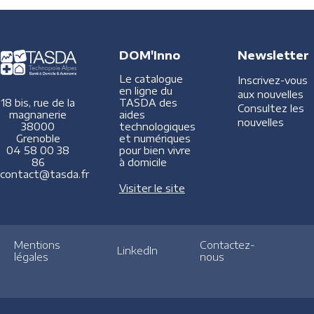
DOM'Inno
Newsletter
Le catalogue
Inscrivez-vous
en ligne du
aux nouvelles
TASDA des
18 bis, rue de la
Consultez les
aides
magnanerie
nouvelles
technologiques
38000
et numériques
Grenoble
pour bien vivre
04 58 00 38
à domicile
86
contact@tasda.fr
Visiter le site
Mentions
Contactez-
LinkedIn
légales
nous