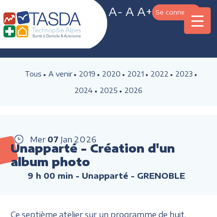
A-
A
A+
Se connecter
Tous
A venir
2019
2020
2021
2022
2023
2024
2025
2026
Mer
07
Jan
2026
Unapparté - Création d'un
album photo
9 h 00 min
- Unapparté - GRENOBLE
Ce septième atelier sur un programme de huit,