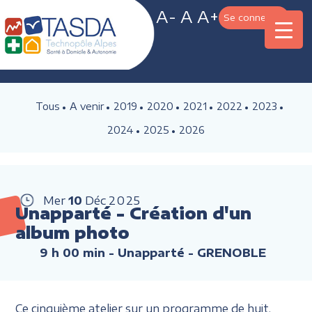
A-
A
A+
Se connecter
Tous
A venir
2019
2020
2021
2022
2023
2024
2025
2026
Mer
10
Déc
2025
Unapparté - Création d'un
album photo
9 h 00 min
- Unapparté - GRENOBLE
Ce cinquième atelier sur un programme de huit,