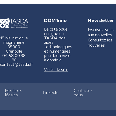
DOM'Inno
Newsletter
Le catalogue
Inscrivez-vous
en ligne du
aux nouvelles
TASDA des
18 bis, rue de la
Consultez les
aides
magnanerie
nouvelles
technologiques
38000
et numériques
Grenoble
pour bien vivre
04 58 00 38
à domicile
86
contact@tasda.fr
Visiter le site
Mentions
Contactez-
LinkedIn
légales
nous