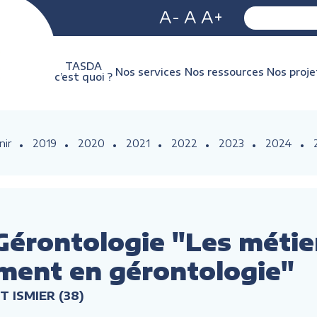
A-
A
A+
TASDA
Nos services
Nos ressources
Nos proje
c’est quoi ?
nir
2019
2020
2021
2022
2023
2024
Gérontologie "Les métie
ment en gérontologie"
T ISMIER (38)