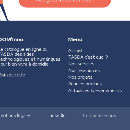
DOM'Inno
Menu
Le catalogue en ligne du
Accueil
TASDA des aides
TASDA
c’est quoi ?
technologiques et numériques
Nos services
our bien vivre à domicile
Nos ressources
isiter le site
Nos projets
Pour les proches
Actualités &
Evénements
entions légales
LinkedIn
Contactez-nous