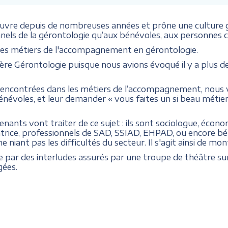
œuvre depuis de nombreuses années et prône une culture 
nnels de la gérontologie qu’aux bénévoles, aux personnes c
r les métiers de l'accompagnement en gérontologie.
sère Gérontologie puisque nous avions évoqué il y a plus de
és rencontrées dans les métiers de l’accompagnement, nous
bénévoles, et leur demander « vous faites un si beau métier
enants vont traiter de ce sujet : ils sont sociologue, économ
rice, professionnels de SAD, SSIAD, EHPAD, ou encore bén
e niant pas les difficultés du secteur. Il s'agit ainsi de mon
par des interludes assurés par une troupe de théâtre sur
gées.