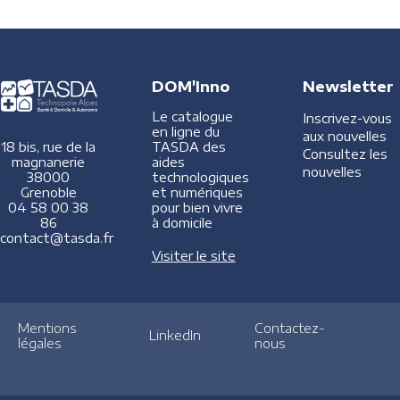
DOM'Inno
Newsletter
Le catalogue
Inscrivez-vous
en ligne du
aux nouvelles
TASDA des
18 bis, rue de la
Consultez les
aides
magnanerie
nouvelles
technologiques
38000
et numériques
Grenoble
pour bien vivre
04 58 00 38
à domicile
86
contact@tasda.fr
Visiter le site
Mentions
Contactez-
LinkedIn
légales
nous