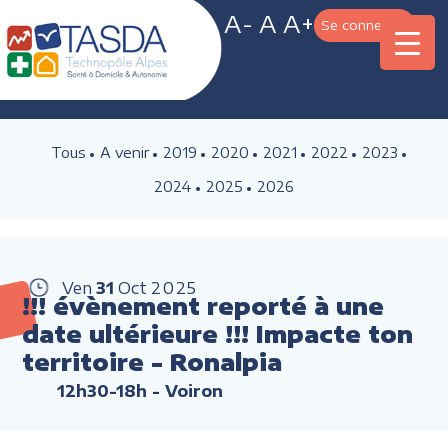
A-
A
A+
Se connecter
Tous
A venir
2019
2020
2021
2022
2023
2024
2025
2026
Ven
31
Oct
2025
!!! évènement reporté à une
date ultérieure !!! Impacte ton
territoire - Ronalpia
12h30-18h
- Voiron