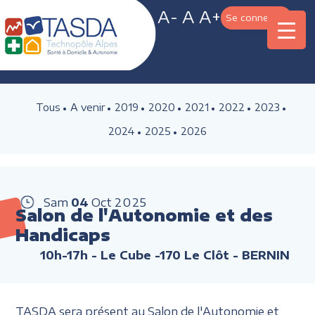
A-
A
A+
Se connecter
Tous
A venir
2019
2020
2021
2022
2023
2024
2025
2026
Sam
04
Oct
2025
Salon de l'Autonomie et des
Handicaps
10h-17h
- Le Cube -170 Le Clôt - BERNIN
TASDA sera présent au Salon de l'Autonomie et