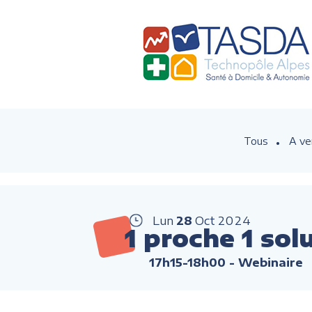
Tous
A ve
Lun
28
Oct
2024
1 proche 1 sol
17h15-18h00
- Webinaire