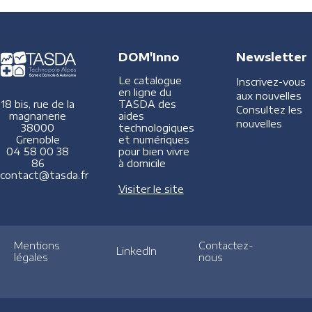
DOM'Inno
Newsletter
Le catalogue
Inscrivez-vous
en ligne du
aux nouvelles
TASDA des
18 bis, rue de la
Consultez les
aides
magnanerie
nouvelles
technologiques
38000
et numériques
Grenoble
pour bien vivre
04 58 00 38
à domicile
86
contact@tasda.fr
Visiter le site
Mentions
Contactez-
LinkedIn
légales
nous