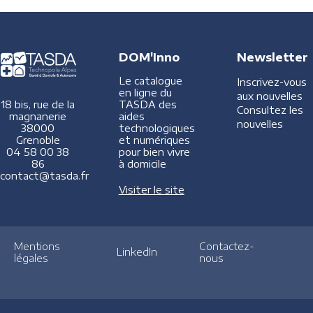
DOM'Inno
Newsletter
Le catalogue
Inscrivez-vous
en ligne du
aux nouvelles
TASDA des
18 bis, rue de la
Consultez les
aides
magnanerie
nouvelles
technologiques
38000
et numériques
Grenoble
pour bien vivre
04 58 00 38
à domicile
86
contact@tasda.fr
Visiter le site
Mentions
Contactez-
LinkedIn
légales
nous