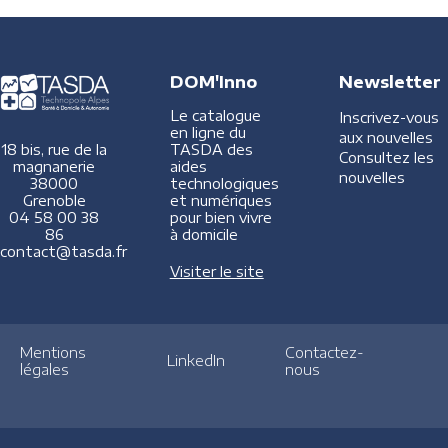
DOM'Inno
Newsletter
Le catalogue
Inscrivez-vous
en ligne du
aux nouvelles
TASDA des
18 bis, rue de la
Consultez les
aides
magnanerie
nouvelles
technologiques
38000
et numériques
Grenoble
pour bien vivre
04 58 00 38
à domicile
86
contact@tasda.fr
Visiter le site
Mentions
Contactez-
LinkedIn
légales
nous