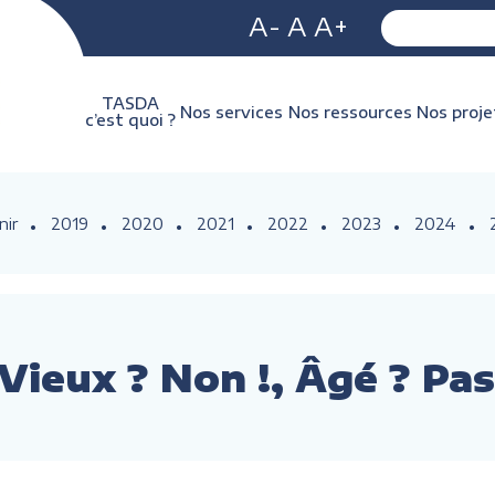
A-
A
A+
TASDA
Nos services
Nos ressources
Nos proje
c’est quoi ?
nir
2019
2020
2021
2022
2023
2024
 Vieux ? Non !, Âgé ? P