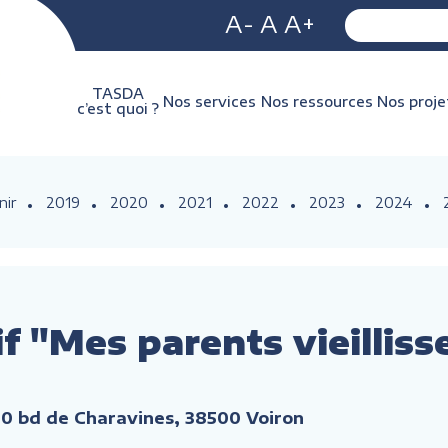
A-
A
A+
TASDA
Nos services
Nos ressources
Nos proje
c’est quoi ?
nir
2019
2020
2021
2022
2023
2024
if "Mes parents vieillisse
0 bd de Charavines, 38500 Voiron