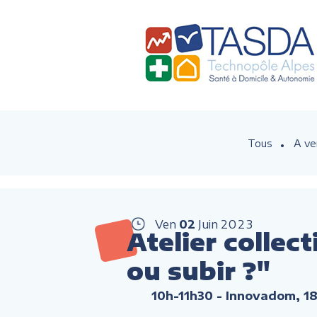
Tous
A ve
Ven
02
Juin
2023
Atelier collect
ou subir ?"
10h-11h30
- Innovadom, 18