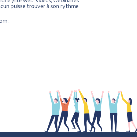
ligne (site web, vidéos, webinaires
hacun puisse trouver à son rythme
dom
: