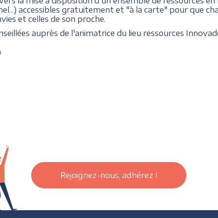
 vers la mise à disposition d'un ensemble de ressources en 
l...) accessibles gratuitement et "à la carte" pour que c
vies et celles de son proche.
seillées auprès de l'a
nimatrice du lieu ressources Innova
m
Rejoignez-nous, adhérez !