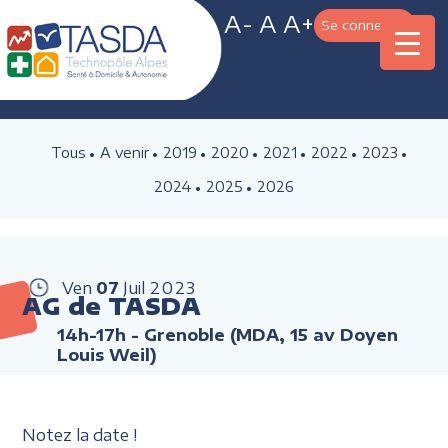
A-
A
A+
Se connecter
Tous
A venir
2019
2020
2021
2022
2023
2024
2025
2026
Ven
07
Juil
2023
AG de TASDA
14h-17h
- Grenoble (MDA, 15 av Doyen
Louis Weil)
Notez la date !