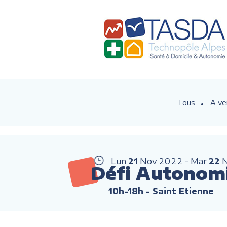
Tous
A ve
Lun
21
Nov
2022
Mar
22
Défi Autonom
10h-18h
- Saint Etienne