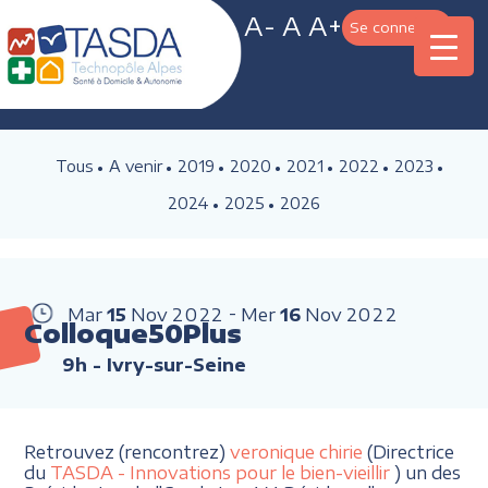
A-
A
A+
Se connecter
Tous
A venir
2019
2020
2021
2022
2023
2024
2025
2026
Mar
15
Nov
2022
Mer
16
Nov
2022
Colloque50Plus
9h
- Ivry-sur-Seine
Retrouvez (rencontrez)
veronique chirie
(Directrice
du
TASDA - Innovations pour le bien-vieillir
) un des