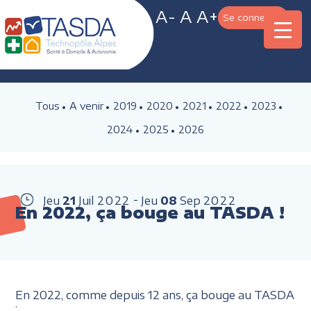
A-
A
A+
Se connecter
Tous
A venir
2019
2020
2021
2022
2023
2024
2025
2026
Jeu
21
Juil
2022
Jeu
08
Sep
2022
En 2022, ça bouge au TASDA !
En 2022, comme depuis 12 ans, ça bouge au TASDA
: